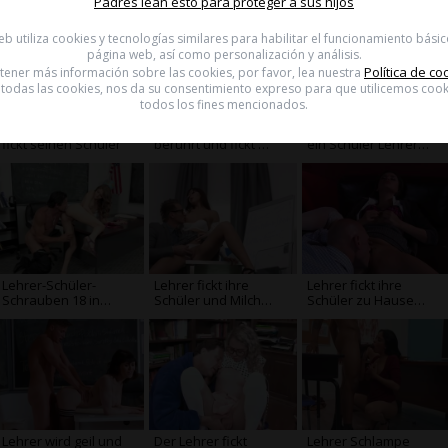
Padres lean esto para proteger a sus hijos
Prüfung
eb utiliza cookies y tecnologías similares para habilitar el funcionamiento básic
página web, así como personalización y análisis.
Política de co
tener más información sobre las cookies, por favor, lea nuestra
 todas las cookies, nos da su consentimiento expreso para que utilicemos cook
todos los fines mencionados.
Lesben, ein Lehrer
Der Lehrer ist
Große Brüste reifen
fickt seinen Schüler
berührt und fickt mit
ein Schüler Lehrer
einem Schüler
fickt für s
Lehrer-Schüler-
Lehrer fickt ihre
Lehrer fickt ihre
Schrauben 18 in
Schüler und Milch
Schüler zu Hause
dem co
badet
sie verlassen
Lehrer wird geil und
Der Lehrer fickt
Lehrer Schlampe