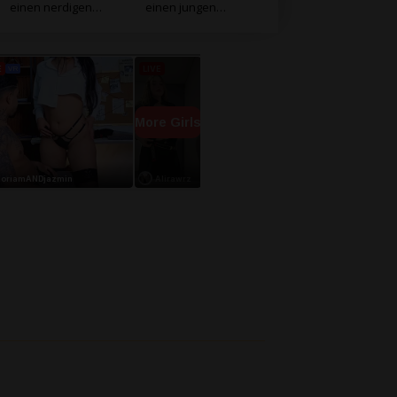
einen nerdigen
einen jungen
Schüler und fickt
Schüler im
ihn
Klassenzimmer