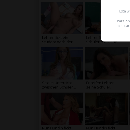
nach c
Esta w
Para ob
aceptar
Lehrer fickt ein
Lehrer fickt ihre
Student nach der
Schüler auf seinem
Schule
Schreibtisch
Sex im Unterricht
Er reifen Lehrer
zwischen Schüler
seine Schüler
und Lehrer reifen
saugen Hahn
Nun Hündin fickt
Nun Hündin fickt