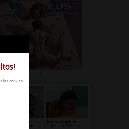
ltos
!
sss
s las cookies
.
Lehrer fickt ihre
Röckchen Lehrer
Schüler in seinem
fickt seine Schüler