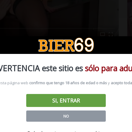
AUGHTY AMERICA
VERTENCIA este sitio es
sólo para adu
 esta página web
confirmo que tengo 18 años de edad o más
y
acepto toda
SI, ENTRAR
NO
Lehrer fickt ihre
Heiße Schul fickt ihr
Lehrer fickt ihre
Schüler in der
Lehrer
Schüler von Musik