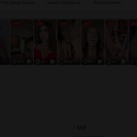
fickt seinen besten
seinen Schüler mit
fickt mit einem
Schüler
Brille und Sperma
schwarzen Schüler
Milf