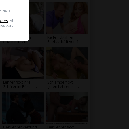
Büro
auf
o de la
okies
. Al
ies para
Asiatica 18 Jahre
Reife fickt ihren
fickt mit ihrem
Stiefsschäft von 18
Lehrer cole
Jahren
Lehrer fickt ihre
Schlampe fickt
Schüler im Büro des
guten Lehrer mit
Co
einem Schüler
Der Lehrer verführt
Der Lehrer fickt