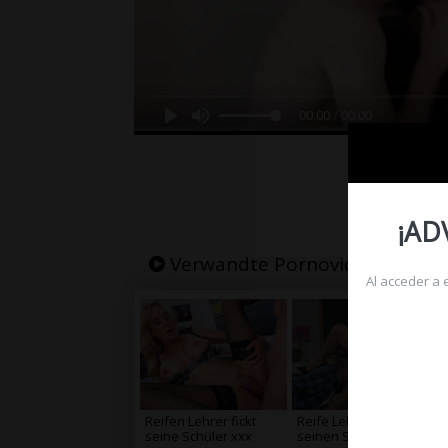
00:00 / 00:00
BY N
¡AD
Verwandte Pornovideos
Al acceder a
Reifen Lehrer fickt
Reife Lehrer fickt er
seine Schüler xxx
seinen Schüler